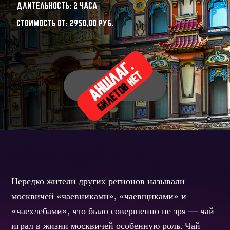
ДЛИТЕЛЬНОСТЬ: 2 ЧАСА
СТОИМОСТЬ ОТ:
2950,00
РУБ.
АНШЛАГ.
НЕТ
БИЛЕТОВ
Нередко жители других регионов называли
москвичей «чаевниками», «чаевщиками» и
«чаехлебами», что было совершенно не зря — чай
играл в жизни москвичей особенную роль.
Чай